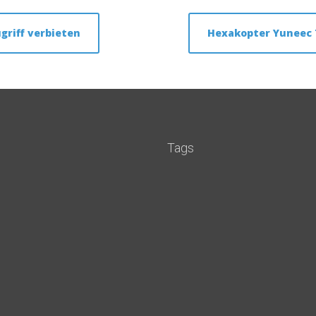
riff verbieten
Hexakopter Yuneec 
Tags