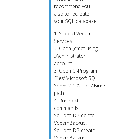
recommend you
also to recreate
your SQL database:
1. Stop all Veeam
Services.
2. Open „cmd“ using
„Administrator“
account
3. Open C:\Program
Files\Microsoft SQL
Server\110\Tools\Binn\
path
4. Run next
commands:
SqlLocalDB delete
VeeamBackup,
SqlLocalDB create
VeeamBackup